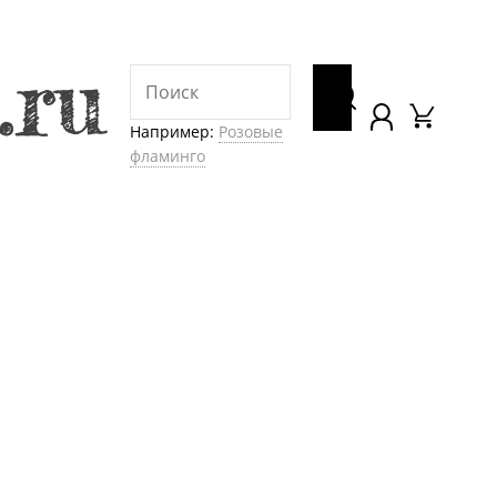
Например:
Розовые
фламинго